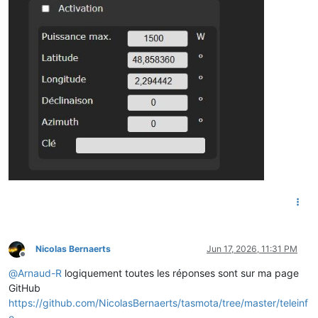
Nicolas Bernaerts
Jun 17, 2026, 11:31 PM
Offline
@
Arnaud-R
logiquement toutes les réponses sont sur ma page
GitHub
https://github.com/NicolasBernaerts/tasmota/tree/master/teleinf
o