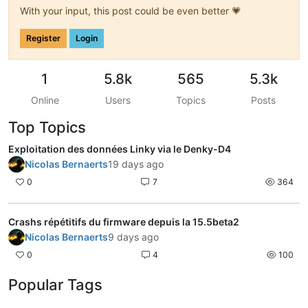
With your input, this post could be even better 💗
Register
Login
1
5.8k
565
5.3k
Online
Users
Topics
Posts
Top Topics
Exploitation des données Linky via le Denky-D4
Nicolas Bernaerts
19 days ago
0
7
364
Crashs répétitifs du firmware depuis la 15.5beta2
Nicolas Bernaerts
9 days ago
0
4
100
Popular Tags