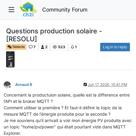
Community Forum
Questions production solaire -
[RESOLU]
7
2
523
1
Log in to reply
Téléinfo
Arnaud R
Jun 17, 2026, 10:41 PM
Offline
Concernant la productuion solaire, quelle est la difference entre
l'API et le broker MQTT ?
Comment utiliser la première ? Et faut-il définir le topic de la
mesure MQTT de l'énergie produite pour la seconde ?
Je me souviens qu'il arrivait a voir mon énergie PV produite avec
un topic "home/pv/power" qui était pourtant vide dans MQTT
Explorer.