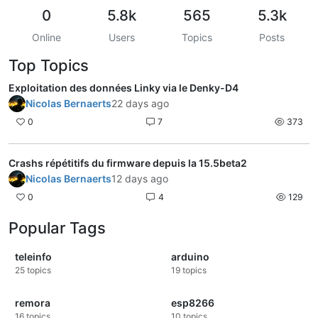
0
5.8k
565
5.3k
Online
Users
Topics
Posts
Top Topics
Exploitation des données Linky via le Denky-D4
Nicolas Bernaerts
22 days ago
0
7
373
Crashs répétitifs du firmware depuis la 15.5beta2
Nicolas Bernaerts
12 days ago
0
4
129
Popular Tags
teleinfo
arduino
25
topics
19
topics
remora
esp8266
16
topics
10
topics