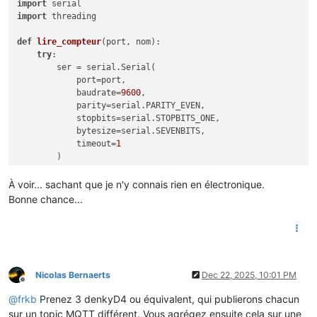
import
import
 threading

def
lire_compteur
(
port, nom
):

try
:

        ser = serial.Serial(

            port=port,

            baudrate=
9600
,  

            parity=serial.PARITY_EVEN,

            stopbits=serial.STOPBITS_ONE,

            bytesize=serial.SEVENBITS,

            timeout=
1
        )

while
True
:

À voir... sachant que je n'y connais rien en électronique.
            ligne = ser.readline().decode(
'ascii'
, errors=
'i
Bonne chance...
if
 ligne:

print
(
f"
{nom}
: 
{ligne}
"
)

except
 Exception 
as
 e:

print
(
f"Erreur 
{nom}
: 
{e}
"
)

Nicolas Bernaerts
Dec 22, 2025, 10:01 PM
# Lancer 3 threads, un par compteur
Offline
thread1 = threading.Thread(target=lire_compteur, args=(
'/dev
@
frkb
Prenez 3 denkyD4 ou équivalent, qui publierons chacun
thread2 = threading.Thread(target=lire_compteur, args=(
'/dev
sur un topic MQTT différent. Vous agrégez ensuite cela sur une