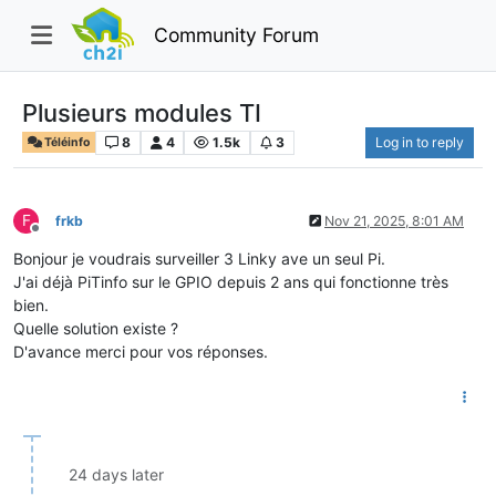
Community Forum
Plusieurs modules TI
8
4
1.5k
3
Log in to reply
Téléinfo
F
frkb
Nov 21, 2025, 8:01 AM
Offline
Bonjour je voudrais surveiller 3 Linky ave un seul Pi.
J'ai déjà PiTinfo sur le GPIO depuis 2 ans qui fonctionne très
bien.
Quelle solution existe ?
D'avance merci pour vos réponses.
24 days later