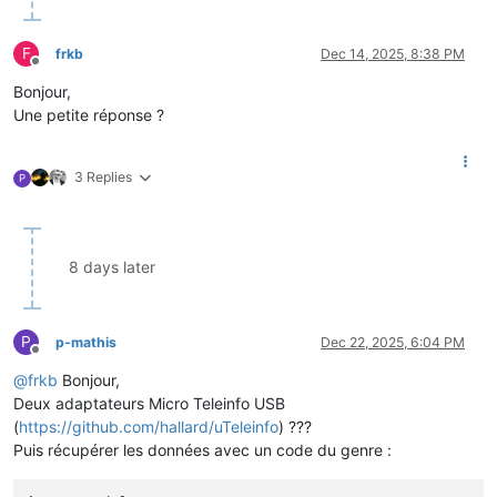
F
frkb
Dec 14, 2025, 8:38 PM
Offline
Bonjour,
Une petite réponse ?
3 Replies
P
8 days later
P
p-mathis
Dec 22, 2025, 6:04 PM
Offline
@
frkb
Bonjour,
Deux adaptateurs Micro Teleinfo USB
(
https://github.com/hallard/uTeleinfo
) ???
Puis récupérer les données avec un code du genre :