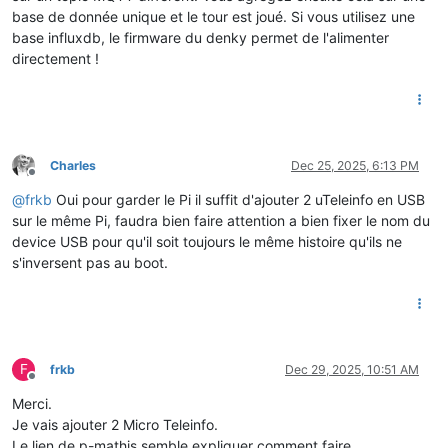
thread3 = threading.Thread(target=lire_compteur, args=(
'/dev
base de donnée unique et le tour est joué. Si vous utilisez une
base influxdb, le firmware du denky permet de l'alimenter
thread1.start()

directement !
thread2.start()

Charles
Dec 25, 2025, 6:13 PM
Offline
@
frkb
Oui pour garder le Pi il suffit d'ajouter 2 uTeleinfo en USB
sur le même Pi, faudra bien faire attention a bien fixer le nom du
device USB pour qu'il soit toujours le même histoire qu'ils ne
s'inversent pas au boot.
F
frkb
Dec 29, 2025, 10:51 AM
Offline
Merci.
Je vais ajouter 2 Micro Teleinfo.
Le lien de p-mathis semble expliquer comment faire.