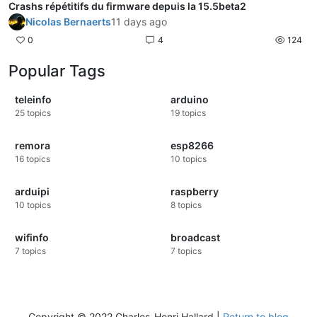
Crashs répétitifs du firmware depuis la 15.5beta2
Nicolas Bernaerts
11 days ago
0
4
124
Popular Tags
teleinfo
arduino
25
topics
19
topics
remora
esp8266
16
topics
10
topics
arduipi
raspberry
10
topics
8
topics
wifinfo
broadcast
7
topics
7
topics
Copyright © 2022 Charles-Henri Hallard |
Return to blog