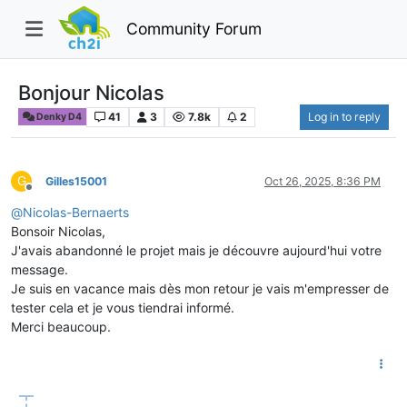
Community Forum
Bonjour Nicolas
41
3
7.8k
2
Log in to reply
Denky D4
G
Gilles15001
Oct 26, 2025, 8:36 PM
Offline
@
Nicolas-Bernaerts
Bonsoir Nicolas,
J'avais abandonné le projet mais je découvre aujourd'hui votre
message.
Je suis en vacance mais dès mon retour je vais m'empresser de
tester cela et je vous tiendrai informé.
Merci beaucoup.