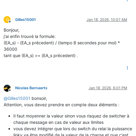
G
Gilles15001
Jan 18, 2026, 10:07 AM
Offline
Bonjour,
j'ai enfin trouvé la formule:
(EA_s) - (EA_s précedent) / (tempo 8 secondes pour moi) *
36000
tant que (EA_s) >= (EA_s précedent) .
Nicolas Bernaerts
Jan 18, 2026, 6:01 PM
Offline
@
Gilles15001
bonsoir,
Attention, vous devez prendre en compte deux éléments :
Il faut moyenner la valeur sinon vous risquez de switcher à
chaque message en cas de valeur aux limites
vous devez intégrer que lors du switch du relai la puissance
linky va être modifié de la valeur de la charge et que c'est