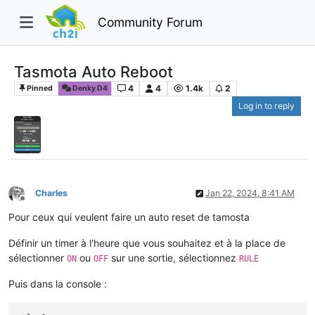
Community Forum
Tasmota Auto Reboot
4
4
1.4k
2
Pinned
Denky D4
Log in to reply
Charles
Jan 22, 2024, 8:41 AM
Offline
Pour ceux qui veulent faire un auto reset de tamosta
Définir un timer à l'heure que vous souhaitez et à la place de
sélectionner
ou
sur une sortie, sélectionnez
ON
OFF
RULE
Puis dans la console :