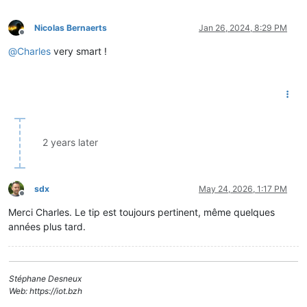
Nicolas Bernaerts
Jan 26, 2024, 8:29 PM
Offline
@
Charles
very smart !
2 years later
sdx
May 24, 2026, 1:17 PM
Offline
Merci Charles. Le tip est toujours pertinent, même quelques
années plus tard.
Stéphane Desneux
Web: https://iot.bzh