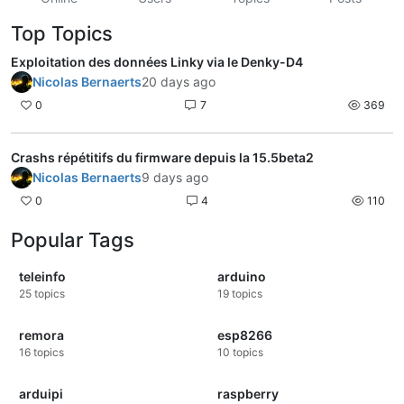
Top Topics
Exploitation des données Linky via le Denky-D4
Nicolas Bernaerts
20 days ago
0
7
369
Crashs répétitifs du firmware depuis la 15.5beta2
Nicolas Bernaerts
9 days ago
0
4
110
Popular Tags
teleinfo
arduino
25
topics
19
topics
remora
esp8266
16
topics
10
topics
arduipi
raspberry