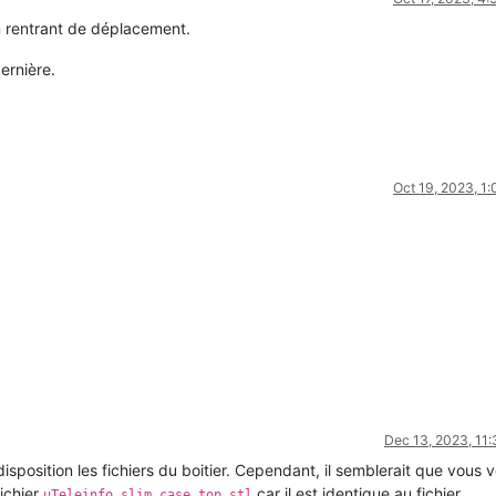
n rentrant de déplacement.
ernière.
Oct 19, 2023, 1
Dec 13, 2023, 11
isposition les fichiers du boitier. Cependant, il semblerait que vous 
ichier
car il est identique au fichier
µTeleinfo_slim_case_top.stl