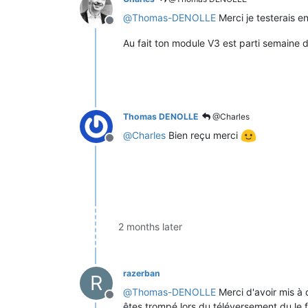
@
Thomas-DENOLLE
Merci je testerais e
Offline
Au fait ton module V3 est parti semaine d
Thomas DENOLLE
@Charles
@
Charles
Bien reçu merci
Offline
2 months later
razerban
R
@
Thomas-DENOLLE
Merci d'avoir mis à d
Offline
êtes trompé lors du téléversement du le f