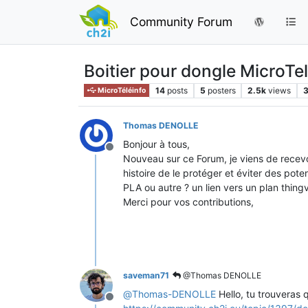
Community Forum
Boitier pour dongle MicroTe
14
posts
5
posters
2.5k
views
MicroTéléinfo
Thomas DENOLLE
Bonjour à tous,
Offline
Nouveau sur ce Forum, je viens de recevoir
histoire de le protéger et éviter des poten
PLA ou autre ? un lien vers un plan thing
Merci pour vos contributions,
saveman71
@Thomas DENOLLE
@
Thomas-DENOLLE
Hello, tu trouveras 
Offline