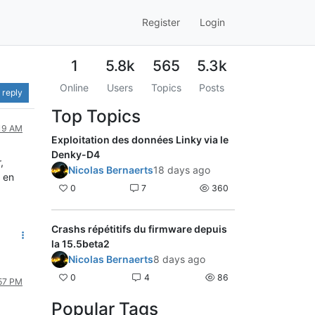
Register
Login
1
5.8k
565
5.3k
Online
Users
Topics
Posts
 reply
Top Topics
:19 AM
Exploitation des données Linky via le
Denky-D4
,
Nicolas Bernaerts
18 days ago
r en
0
7
360
Crashs répétitifs du firmware depuis
la 15.5beta2
Nicolas Bernaerts
8 days ago
0
4
86
:57 PM
Popular Tags