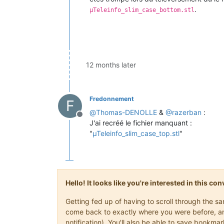
.
µTeleinfo_slim_case_bottom.stl
12 months later
Fredonnement
F
@
Thomas-DENOLLE
&
@
razerban
:
Offline
J'ai recréé le fichier manquant :
"
µTeleinfo_slim_case_top.stl
"
Hello! It looks like you're interested in this c
Getting fed up of having to scroll through the s
come back to exactly where you were before, and 
notification). You'll also be able to save book