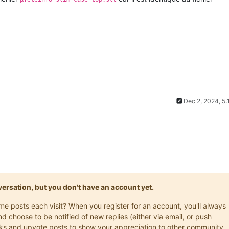
Dec 2, 2024, 5
onversation, but you don't have an account yet.
ame posts each visit? When you register for an account, you'll always
choose to be notified of new replies (either via email, or push
marks and upvote posts to show your appreciation to other community