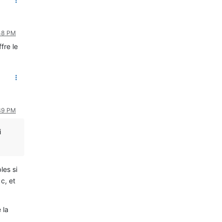
:48 PM
fre le
:39 PM
i
les si
c, et
 la