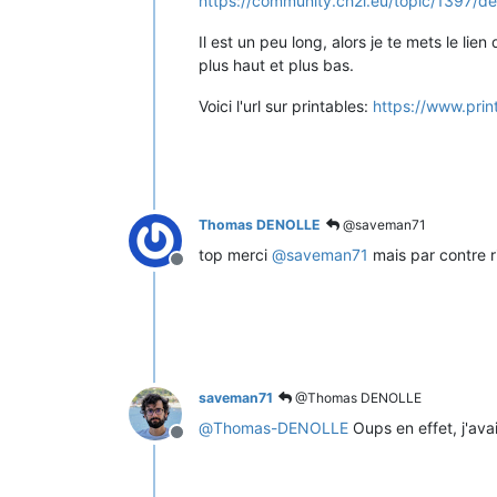
https://community.ch2i.eu/topic/1397
Il est un peu long, alors je te mets le li
plus haut et plus bas.
Voici l'url sur printables:
https://www.pri
Thomas DENOLLE
@saveman71
top merci
@
saveman71
mais par contre r
Offline
saveman71
@Thomas DENOLLE
@
Thomas-DENOLLE
Oups en effet, j'ava
Offline