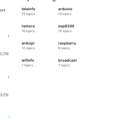
teleinfo
arduino
eurs
25
topics
19
topics
remora
esp8266
16
topics
10
topics
arduipi
raspberry
10
topics
8
topics
:31 PM
wifinfo
broadcast
7
topics
7
topics
:49 PM