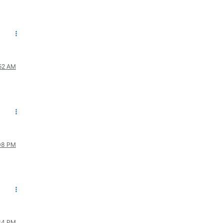
:52 AM
:08 PM
:34 PM