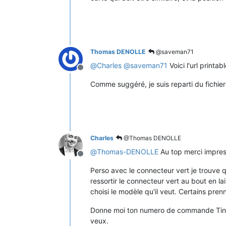
Thomas DENOLLE
@saveman71
@
Charles
@
saveman71
Voici l'url printab
Offline
Comme suggéré, je suis reparti du fichier
Charles
@Thomas DENOLLE
@
Thomas-DENOLLE
Au top merci impres
Offline
Perso avec le connecteur vert je trouve q
ressortir le connecteur vert au bout en l
choisi le modèle qu'il veut. Certains pren
Donne moi ton numero de commande Tindie
veux.