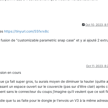
Oct 10, 2023, 8
les
https://tinyurl.com/55fxrx8c
 fusion de "customizable parametric snap case" et y ai ajouté 2 extru
Oct 11, 2023, 8
sion en cours
ue ça fait super gros, tu aurais moyen de diminuer la hauter (quitte a
aissant un espace ouvert sur le couvercle (pas sur d'être clair) après
nent sans le connecteur du coups j'imagine qu'il veulent que ce soit fi
 que tu as faite pour le dongle je t'envois un V3 à la même adresse