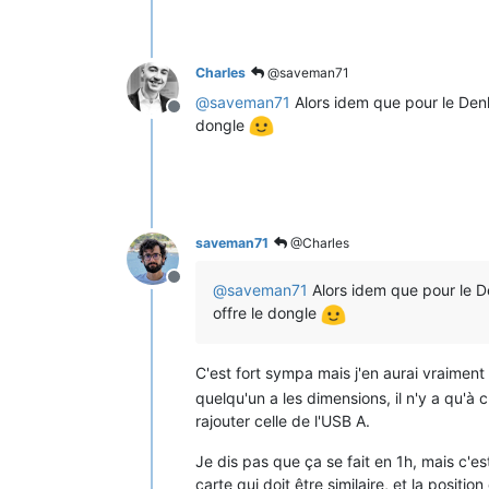
Charles
@saveman71
@
saveman71
Alors idem que pour le Denky
Offline
dongle
saveman71
@Charles
Offline
@
saveman71
Alors idem que pour le Den
offre le dongle
C'est fort sympa mais j'en aurai vraiment p
quelqu'un a les dimensions, il n'y a qu'à 
rajouter celle de l'USB A.
Je dis pas que ça se fait en 1h, mais c'e
carte qui doit être similaire, et la posit