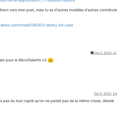
/denky-d4-et-esphome/61?_=1696262166659
en direct vers mon post, mais tu as d'autres modèles d'autres contribut
ntables.com/model/580452-denky-d4-case
Oct 2, 2023, 4
ien pour le MicroTeleinfo v3
Oct 5, 2023, 5
is pas du tout capté qu'on ne parlait pas de la même chose, désolé