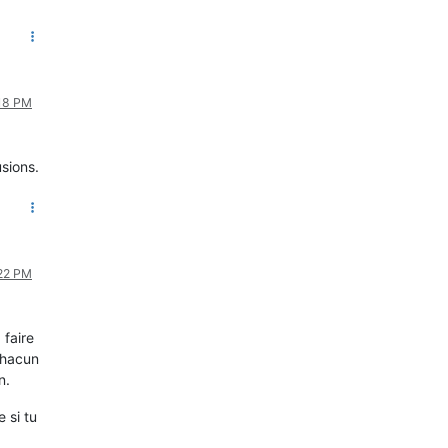
:18 PM
sions.
:22 PM
 faire
 chacun
n.
 si tu