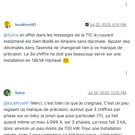
localhost61
Jul 22, 2023, 6:51 PM
Offline
@
Sylca
en effet dans les messages de la TIC le courant
instantané est bien libellé en Ampère sans décimale. Ajouter des
décimales dans Tasmota ne changerait rien à ce manque de
précision. Le 3e chiffre ne doit pas beaucoup servir sur une
installation en 18kVA triphasé
S
Sylca
Jul 24, 2023, 12:51 PM
Offline
@
localhost61
Merci, c'est bien ce que je craignais. C'est un peu
rageant ce manque de précision, surtout que 3 chiffres par
phase sur un linky (a priori que pour particulier (?)), ça fait
quand même un max à 999 A, sur 3 phases, ça nous fait 3 kA,
donc environ un peu moins de 700 kW. Pour une installation
privée, avec 1 seul compteur, ça fait beaucoup ; z'ont prévu