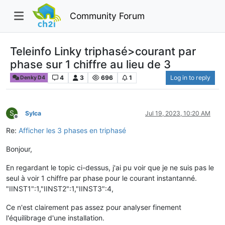
Community Forum
Teleinfo Linky triphasé>courant par
phase sur 1 chiffre au lieu de 3
4
3
696
1
Log in to reply
Denky D4
S
Sylca
Jul 19, 2023, 10:20 AM
Offline
Re:
Afficher les 3 phases en triphasé
Bonjour,
En regardant le topic ci-dessus, j'ai pu voir que je ne suis pas le
seul à voir 1 chiffre par phase pour le courant instantanné.
"IINST1":1,"IINST2":1,"IINST3":4,
Ce n'est clairement pas assez pour analyser finement
l'équilibrage d'une installation.