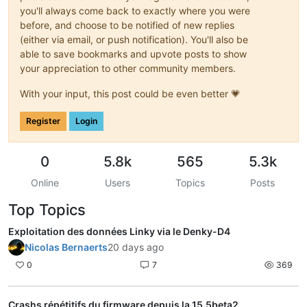
you'll always come back to exactly where you were
before, and choose to be notified of new replies
(either via email, or push notification). You'll also be
able to save bookmarks and upvote posts to show
your appreciation to other community members.
With your input, this post could be even better 💗
Register
Login
0
5.8k
565
5.3k
Online
Users
Topics
Posts
Top Topics
Exploitation des données Linky via le Denky-D4
Nicolas Bernaerts
20 days ago
0
7
369
Crashs répétitifs du firmware depuis la 15.5beta2