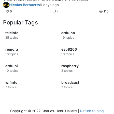
Nicolas Bernaerts
9 days ago
0
4
110
Popular Tags
teleinfo
arduino
25
topics
19
topics
remora
esp8266
16
topics
10
topics
arduipi
raspberry
10
topics
8
topics
wifinfo
broadcast
7
topics
7
topics
Copyright © 2022 Charles-Henri Hallard |
Return to blog