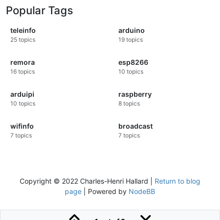
Popular Tags
teleinfo
arduino
25
topics
19
topics
remora
esp8266
16
topics
10
topics
arduipi
raspberry
10
topics
8
topics
wifinfo
broadcast
7
topics
7
topics
Copyright © 2022 Charles-Henri Hallard |
Return to blog
page
| Powered by
NodeBB