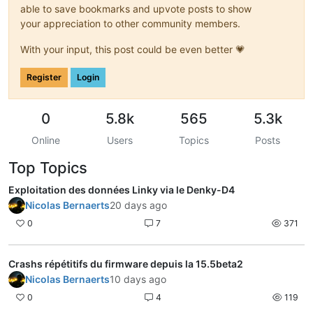
able to save bookmarks and upvote posts to show
your appreciation to other community members.
With your input, this post could be even better 💗
Register
Login
0
5.8k
565
5.3k
Online
Users
Topics
Posts
Top Topics
Exploitation des données Linky via le Denky-D4
Nicolas Bernaerts
20 days ago
0
7
371
Crashs répétitifs du firmware depuis la 15.5beta2
Nicolas Bernaerts
10 days ago
0
4
119