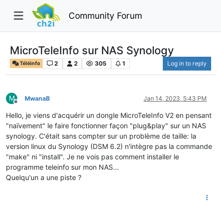
Community Forum
MicroTeleInfo sur NAS Synology
2
2
305
1
Log in to reply
Téléinfo
M
MwanaB
Jan 14, 2023, 5:43 PM
Offline
Hello, je viens d'acquérir un dongle MicroTeleInfo V2 en pensant
"naïvement" le faire fonctionner façon "plug&play" sur un NAS
synology. C'était sans compter sur un problème de taille: la
version linux du Synology (DSM 6.2) n'intègre pas la commande
"make" ni "install". Je ne vois pas comment installer le
programme teleinfo sur mon NAS...
Quelqu'un a une piste ?