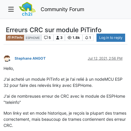
Community Forum
Erreurs CRC sur module PiTinfo
5
3
1.8k
1
Log in to reply
PiTInfo
ESPHOME
Stephane ANGOT
Jul 12, 2021, 2:56 PM
Offline
Hello,
J'ai acheté un module PiTinfo et je l'ai relié à un nodeMCU ESP
32 pour faire des relevés linky avec ESPHome.
J'ai de nombreuses erreur de CRC avec le module de ESPHome
"teleinfo"
Mon linky est en mode historique, je reçois la plupart des trames
correctement, mais beaucoup de trames contiennent des erreur
CRC.