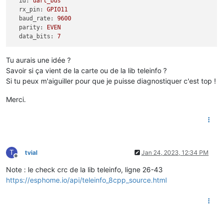
id:
uart_bus
rx_pin:
GPIO11
baud_rate:
9600
parity:
EVEN
data_bits:
7
Tu aurais une idée ?
Savoir si ça vient de la carte ou de la lib teleinfo ?
Si tu peux m'aiguiller pour que je puisse diagnostiquer c'est top !
Merci.
T
tvial
Jan 24, 2023, 12:34 PM
Offline
Note : le check crc de la lib teleinfo, ligne 26-43
https://esphome.io/api/teleinfo_8cpp_source.html