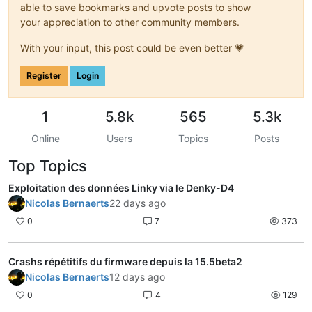
able to save bookmarks and upvote posts to show
your appreciation to other community members.
With your input, this post could be even better 💗
Register
Login
1
5.8k
565
5.3k
Online
Users
Topics
Posts
Top Topics
Exploitation des données Linky via le Denky-D4
Nicolas Bernaerts
22 days ago
0
7
373
Crashs répétitifs du firmware depuis la 15.5beta2
Nicolas Bernaerts
12 days ago
0
4
129