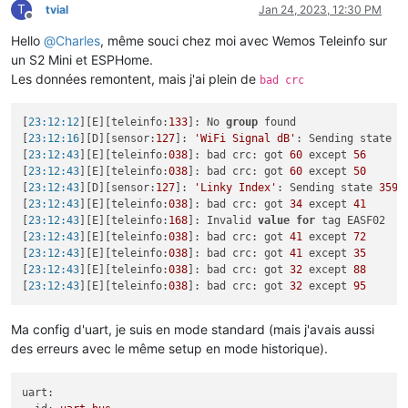
T
tvial
Jan 24, 2023, 12:30 PM
Offline
Hello
@
Charles
, même souci chez moi avec Wemos Teleinfo sur
un S2 Mini et ESPHome.
Les données remontent, mais j'ai plein de
bad crc
[
23:12:12
][E][teleinfo:
133
]: No 
group
 found

[
23:12:16
][D][sensor:
127
]: 
'WiFi Signal dB'
: Sending state 
-
[
23:12:43
][E][teleinfo:
038
]: bad crc: got 
60
 except 
56
[
23:12:43
][E][teleinfo:
038
]: bad crc: got 
60
 except 
50
[
23:12:43
][D][sensor:
127
]: 
'Linky Index'
: Sending state 
3591
[
23:12:43
][E][teleinfo:
038
]: bad crc: got 
34
 except 
41
[
23:12:43
][E][teleinfo:
168
]: Invalid 
value
for
 tag EASF02

[
23:12:43
][E][teleinfo:
038
]: bad crc: got 
41
 except 
72
[
23:12:43
][E][teleinfo:
038
]: bad crc: got 
41
 except 
35
[
23:12:43
][E][teleinfo:
038
]: bad crc: got 
32
 except 
88
[
23:12:43
][E][teleinfo:
038
]: bad crc: got 
32
 except 
95
Ma config d'uart, je suis en mode standard (mais j'avais aussi
des erreurs avec le même setup en mode historique).
uart: