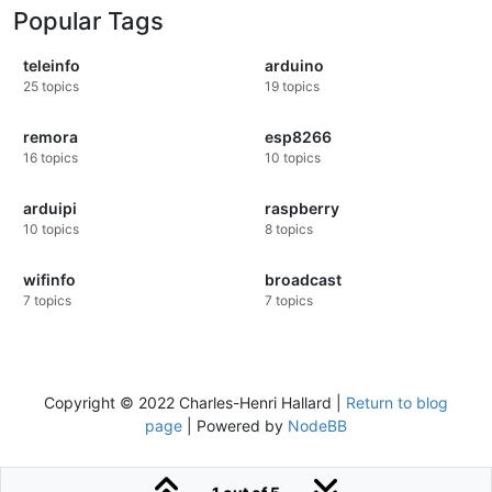
Popular Tags
teleinfo
arduino
25
topics
19
topics
remora
esp8266
16
topics
10
topics
arduipi
raspberry
10
topics
8
topics
wifinfo
broadcast
7
topics
7
topics
Copyright © 2022 Charles-Henri Hallard |
Return to blog
page
| Powered by
NodeBB