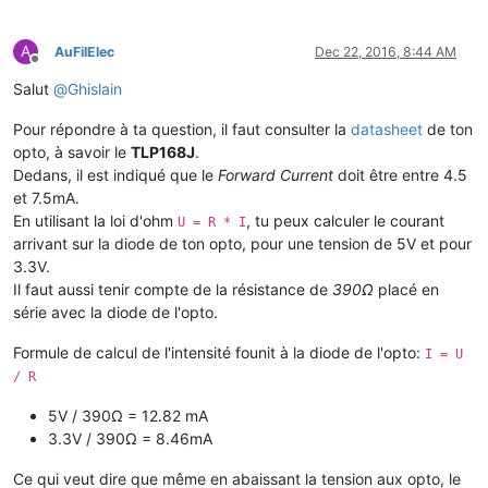
A
AuFilElec
Dec 22, 2016, 8:44 AM
Offline
Salut
@
Ghislain
Pour répondre à ta question, il faut consulter la
datasheet
de ton
opto, à savoir le
TLP168J
.
Dedans, il est indiqué que le
Forward Current
doit être entre 4.5
et 7.5mA.
En utilisant la loi d'ohm
, tu peux calculer le courant
U = R * I
arrivant sur la diode de ton opto, pour une tension de 5V et pour
3.3V.
Il faut aussi tenir compte de la résistance de
390Ω
placé en
série avec la diode de l'opto.
Formule de calcul de l'intensité founit à la diode de l'opto:
I = U
/ R
5V / 390Ω = 12.82 mA
3.3V / 390Ω = 8.46mA
Ce qui veut dire que même en abaissant la tension aux opto, le