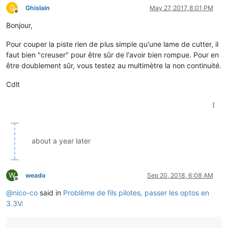
G
Ghislain
May 27, 2017, 8:01 PM
Offline
Bonjour,
Pour couper la piste rien de plus simple qu'une lame de cutter, il
faut bien "creuser" pour être sûr de l'avoir bien rompue. Pour en
être doublement sûr, vous testez au multimètre la non continuité.
Cdlt
about a year later
W
weado
Sep 20, 2018, 6:08 AM
Offline
@
nico-co
said in
Problème de fils pilotes, passer les optos en
3.3V
: