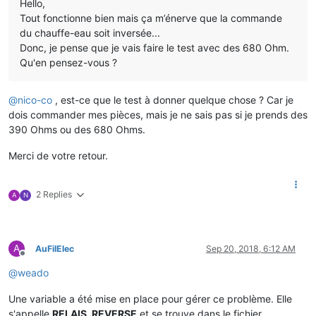
Hello,
Tout fonctionne bien mais ça m’énerve que la commande
du chauffe-eau soit inversée...
Donc, je pense que je vais faire le test avec des 680 Ohm.
Qu'en pensez-vous ?
@
nico-co
, est-ce que le test à donner quelque chose ? Car je
dois commander mes pièces, mais je ne sais pas si je prends des
390 Ohms ou des 680 Ohms.
Merci de votre retour.
2 Replies
A
N
A
AuFilElec
Sep 20, 2018, 6:12 AM
Offline
@
weado
Une variable a été mise en place pour gérer ce problème. Elle
s'appelle
RELAIS_REVERSE
et se trouve dans le fichier