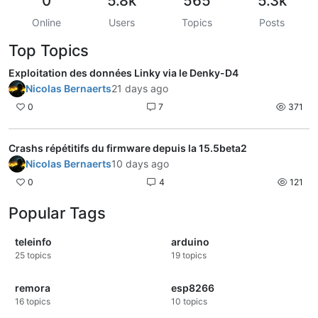
0
5.8k
565
5.3k
Online
Users
Topics
Posts
Top Topics
Exploitation des données Linky via le Denky-D4
Nicolas Bernaerts
21 days ago
0
7
371
Crashs répétitifs du firmware depuis la 15.5beta2
Nicolas Bernaerts
10 days ago
0
4
121
Popular Tags
teleinfo
arduino
25
topics
19
topics
remora
esp8266
16
topics
10
topics