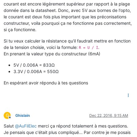
courant est encore légèrement supérieur par rapport à la plage
donnée dans la datasheet. Donc, avec 5V aux bornes de l'opto,
le courant est deux fois plus important que les préconisations
constructeur, voila pourquoi ça ne fonctionne pas correctement,
si ça fonctionne.
Si tu veux calculer la résistance qu'il faudrait mettre en fonction
de la tension choisie, voici la formule:
.
R = U / I
En prenant la valeur type du constructeur (6mA)
5V / 0.006A = 833Ω
3.3V / 0.006A = 550Ω
En espérant avoir répondu à tes questions
G
Ghislain
Dec 22, 2016, 9:15 AM
Offline
Salut
@
AuFilElec
merci ça répond totalement à mes questions.
Je pensais que c'était plus compliqué... Par contre je me posais