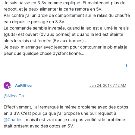
Je suis passé en 3.3v comme expliqué. Et maintenant plus de
reboot, et je peux alimenter la carte remora en 5v.
Par contre j'ai un drole de comportement sur le relais du chauffe
eau depuis le passage en 3.3v.
La commande semble inversée, quand la led est allumé le relais
(g6ds) est ouvert (0v aux bornes) et quand la led est éteinte
alors le relais est fermée (5v aux bornes)...
Je peux m'arranger avec jeedom pour contourner le pb mais jai
peur que quelque chose dysfonctionne...
A
AuFilElec
Jan 24, 2017, 7:12 AM
Offline
@
Nico-Co
Effectivement, j'ai remarqué le même problème avec des optos
en 3.3V. C'est pour ça que j'ai proposé une pull request à
@
Charles
, mais il est vrai que je n'ai pas vérifié si le problème
était présent avec des optos en 5V.