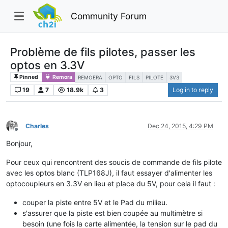
Community Forum
Problème de fils pilotes, passer les
optos en 3.3V
Pinned
Remora
REMOERA
OPTO
FILS
PILOTE
3V3
19
7
18.9k
3
Log in to reply
Charles
Dec 24, 2015, 4:29 PM
Offline
Bonjour,
Pour ceux qui rencontrent des soucis de commande de fils pilote
avec les optos blanc (TLP168J), il faut essayer d'alimenter les
optocoupleurs en 3.3V en lieu et place du 5V, pour cela il faut :
couper la piste entre 5V et le Pad du milieu.
s'assurer que la piste est bien coupée au multimètre si
besoin (une fois la carte alimentée, la tension sur le pad du