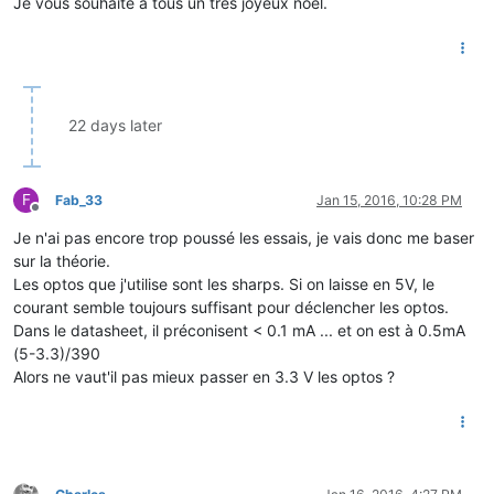
Je vous souhaite à tous un très joyeux noël.
22 days later
F
Fab_33
Jan 15, 2016, 10:28 PM
Offline
Je n'ai pas encore trop poussé les essais, je vais donc me baser
sur la théorie.
Les optos que j'utilise sont les sharps. Si on laisse en 5V, le
courant semble toujours suffisant pour déclencher les optos.
Dans le datasheet, il préconisent < 0.1 mA ... et on est à 0.5mA
(5-3.3)/390
Alors ne vaut'il pas mieux passer en 3.3 V les optos ?